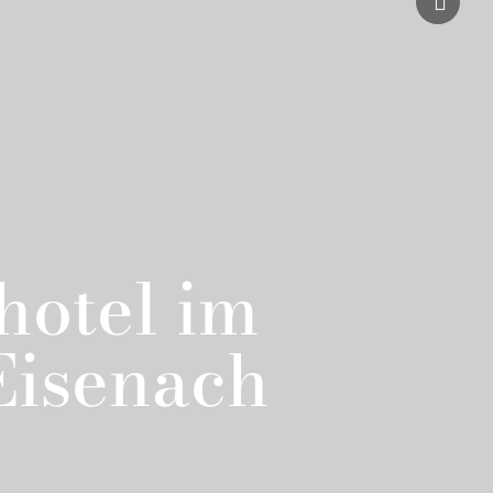
ehotel im
 Eisenach