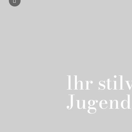
lhr sti
Jugends