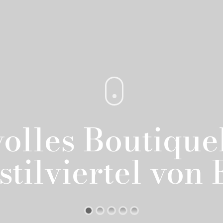
lvolles Boutiqu
tilviertel von