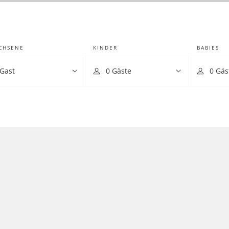
CHSENE
KINDER
BABIES
 Gast
0 Gäste
0 Gäs