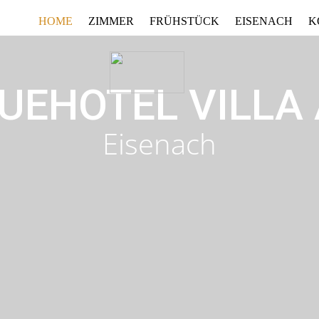
HOME
ZIMMER
FRÜHSTÜCK
EISENACH
K
UEHOTEL VILLA
Eisenach